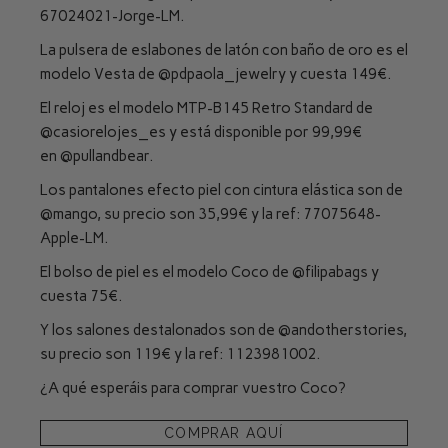
67024021-Jorge-LM.
La pulsera de eslabones de latón con baño de oro es el
modelo Vesta de
@pdpaola_jewelry
y cuesta 149€.
El reloj es el modelo MTP-B145 Retro Standard de
@casiorelojes_es
y está disponible por 99,99€
en
@pullandbear
.
Los pantalones efecto piel con cintura elástica son de
@mango
, su precio son 35,99€ y la ref: 77075648-
Apple-LM.
El bolso de piel es el modelo Coco de
@filipabags
y
cuesta 75€.
Y los salones destalonados son de
@andotherstories
,
su precio son 119€ y la ref: 1123981002.
¿A qué esperáis para comprar vuestro Coco?
COMPRAR AQUÍ