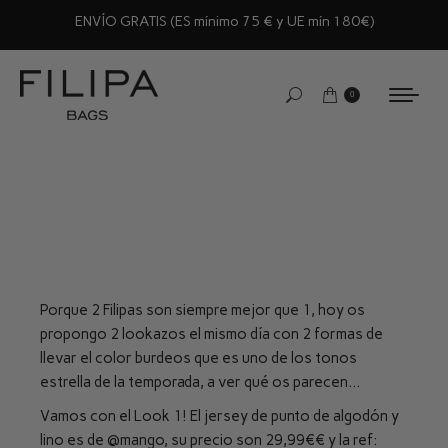
ENVÍO GRATIS (ES mínimo 75 € y UE mín 180€)
0
Porque 2 Filipas son siempre mejor que 1, hoy os
propongo 2 lookazos el mismo día con 2 formas de
llevar el color burdeos que es uno de los tonos
estrella de la temporada, a ver qué os parecen…
Vamos con el Look 1! El jersey de punto de algodón y
lino es de
@mango
, su precio son 29,99€€ y la ref: