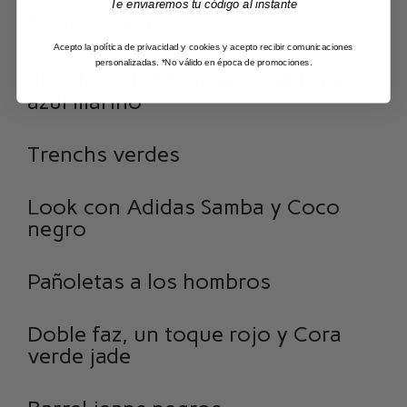
Te enviaremos tu código al instante
Faldas de tablas
Acepto la política de privacidad y cookies y acepto recibir comunicaciones
personalizadas. *No válido en época de promociones.
El rollazo de Marta Vera y Mirta
azul marino
Trenchs verdes
Look con Adidas Samba y Coco
negro
Pañoletas a los hombros
Doble faz, un toque rojo y Cora
verde jade