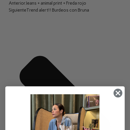
Anterior
Jeans + animal print + Freda rojo
Siguiente
Trend alert!! Burdeos con Bruna